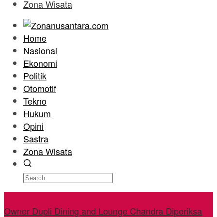
Zona Wisata
Home
Nasional
Ekonomi
Politik
Otomotif
Tekno
Hukum
Opini
Sastra
Zona Wisata
HEADLINE HARI INI
Owner Dupli Dining and Lounge Chandra Diperiksa