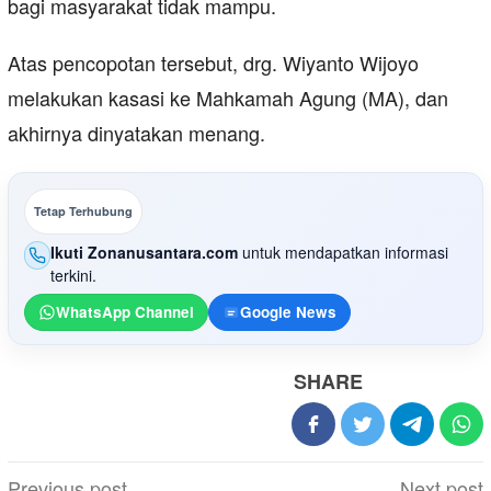
bagi masyarakat tidak mampu.
Atas pencopotan tersebut, drg. Wiyanto Wijoyo
melakukan kasasi ke Mahkamah Agung (MA), dan
akhirnya dinyatakan menang.
Tetap Terhubung
Ikuti Zonanusantara.com
untuk mendapatkan informasi
terkini.
WhatsApp Channel
Google News
SHARE
Post
Previous post
Next post