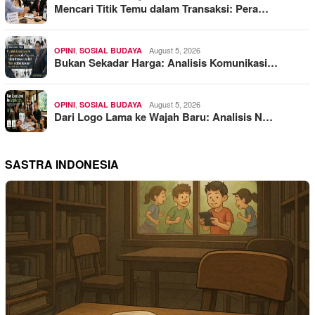
Mencari Titik Temu dalam Transaksi: Pera…
,
August 5, 2026
OPINI
SOSIAL BUDAYA
Bukan Sekadar Harga: Analisis Komunikasi…
,
August 5, 2026
OPINI
SOSIAL BUDAYA
Dari Logo Lama ke Wajah Baru: Analisis N…
SASTRA INDONESIA