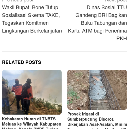
navigation
Wakil Bupati Bone Tutup
Dinas Sosial TTU
Sosialisasi Skema TAKE,
Gandeng BRI Bagikan
Tegaskan Komitmen
Buku Tabungan dan
Lingkungan Berkelanjutan
Kartu ATM bagi Penerima
PKH
RELATED POSTS
Proyek Irigasi di
Kebakaran Hutan di TNBTS
Sumberpucung Disorot:
Meluas ke Wilayah Kabupaten
Dikerjakan Asal-Asalan, Minim
Malang, Kepala BNPB Tinjau