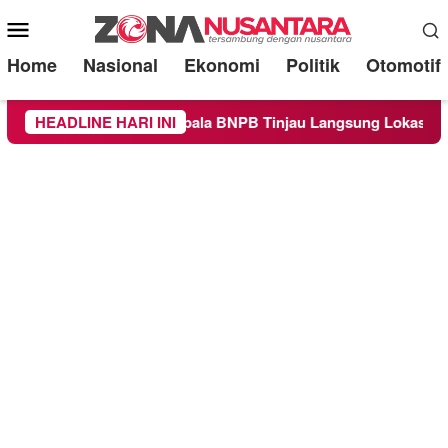
Mobile
Menu
Home
Nasional
Ekonomi
Politik
Otomotif
alang, Kepala BNPB Tinjau Langsung Lokasi
HEADLINE HARI INI
Proyek Iri