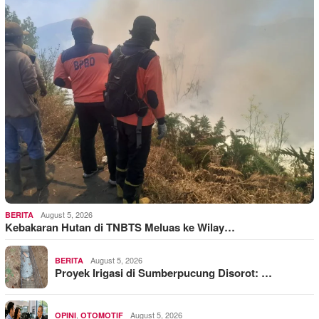
August 5, 2026
BERITA
Kebakaran Hutan di TNBTS Meluas ke Wilay…
August 5, 2026
BERITA
Proyek Irigasi di Sumberpucung Disorot: …
,
August 5, 2026
OPINI
OTOMOTIF