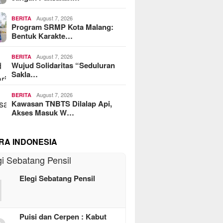
August 7, 2026
BERITA
Program SRMP Kota Malang:
Bentuk Karakte…
August 7, 2026
BERITA
Wujud Solidaritas “Seduluran
Sakla…
August 7, 2026
BERITA
Kawasan TNBTS Dilalap Api,
Akses Masuk W…
RA INDONESIA
1
Elegi Sebatang Pensil
Puisi dan Cerpen : Kabut