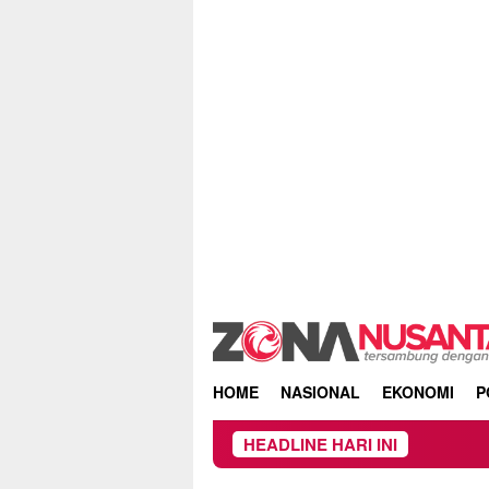
Skip
to
content
HOME
NASIONAL
EKONOMI
P
HEADLINE HARI INI
Ow