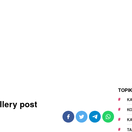
TOPI
KA
llery post
K
K
TA