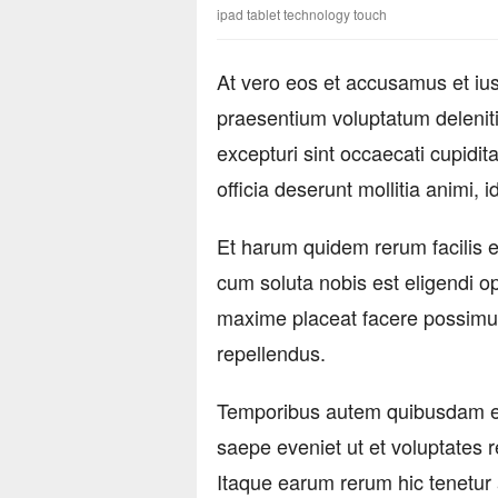
ipad tablet technology touch
At vero eos et accusamus et ius
praesentium voluptatum deleniti
excepturi sint occaecati cupidita
officia deserunt mollitia animi, 
Et harum quidem rerum facilis e
cum soluta nobis est eligendi o
maxime placeat facere possimu
repellendus.
Temporibus autem quibusdam et a
saepe eveniet ut et voluptates 
Itaque earum rerum hic tenetur a