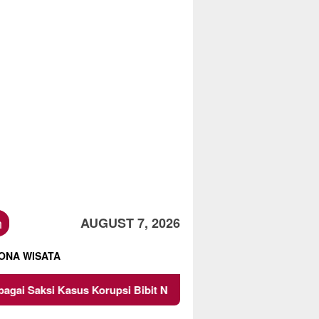
h
AUGUST 7, 2026
ONA WISATA
asus Korupsi Bibit Nanas Sulsel Rp 52,4 Miliar
Pemkot