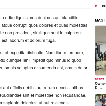
BU
to odio dignissimos ducimus qui blanditiis
MASI
 atque corrupti quos dolores et quas molestias
te non provident, similique sunt in culpa qui
id est laborum et dolorum fuga.
st et expedita distinctio. Nam libero tempore,
ptio cumque nihil impedit quo minus id quod
s, omnis voluptas assumenda est, omnis dolor
BERITA
Owner
ut officiis debitis aut rerum necessitatibus
Di…
repudiandae sint et molestiae non recusandae.
 sapiente delectus, ut aut reiciendis