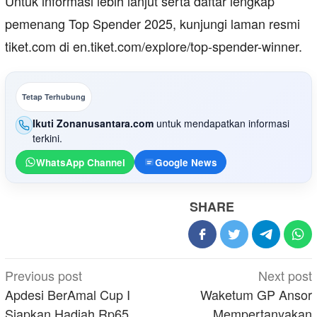
Untuk informasi lebih lanjut serta daftar lengkap
pemenang Top Spender 2025, kunjungi laman resmi
tiket.com di en.tiket.com/explore/top-spender-winner.
Tetap Terhubung
Ikuti Zonanusantara.com
untuk mendapatkan informasi
terkini.
WhatsApp Channel
Google News
SHARE
Post
Previous post
Next post
navigation
Apdesi BerAmal Cup I
Waketum GP Ansor
Siapkan Hadiah Rp65
Mempertanyakan