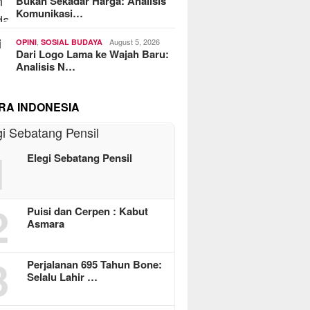
Bukan Sekadar Harga: Analisis
Komunikasi…
,
August 5, 2026
OPINI
SOSIAL BUDAYA
Dari Logo Lama ke Wajah Baru:
Analisis N…
RA INDONESIA
1
Elegi Sebatang Pensil
2
Puisi dan Cerpen : Kabut
Asmara
3
Perjalanan 695 Tahun Bone:
Selalu Lahir …