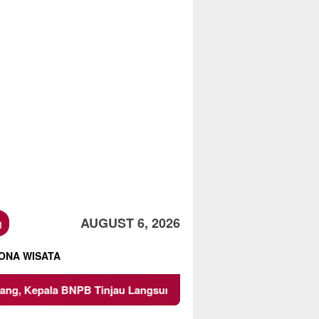
h
AUGUST 6, 2026
ONA WISATA
NPB Tinjau Langsung Lokasi
Proyek Irigasi di Sumberp