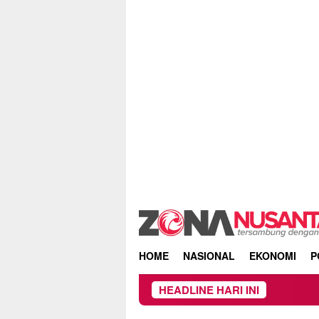
Skip
to
content
HOME
NASIONAL
EKONOMI
P
HEADLINE HARI INI
Kebakaran H