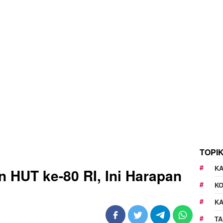
TOPI
KA
 HUT ke-80 RI, Ini Harapan
K
K
TA