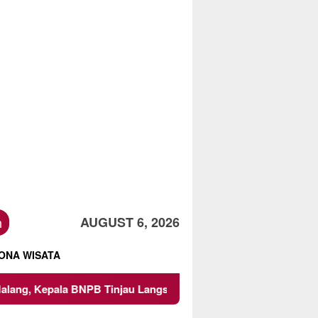
h
AUGUST 6, 2026
ONA WISATA
B Tinjau Langsung Lokasi
Proyek Irigasi di Sumberpucu