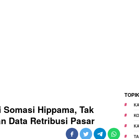
TOPI
KA
i Somasi Hippama, Tak
K
 Data Retribusi Pasar
K
TA