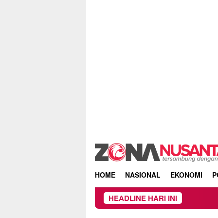
Skip
to
content
HOME
NASIONAL
EKONOMI
P
HEADLINE HARI INI
Kebakaran Hut