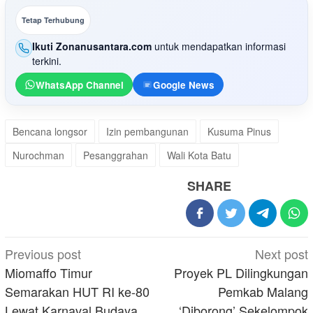
Tetap Terhubung
Ikuti Zonanusantara.com
untuk mendapatkan informasi
terkini.
WhatsApp Channel
Google News
Bencana longsor
Izin pembangunan
Kusuma Pinus
Nurochman
Pesanggrahan
Wali Kota Batu
SHARE
Post
Previous post
Next post
navigation
Miomaffo Timur
Proyek PL Dilingkungan
Semarakan HUT RI ke-80
Pemkab Malang
Lewat Karnaval Budaya
‘Diborong’ Sekelompok