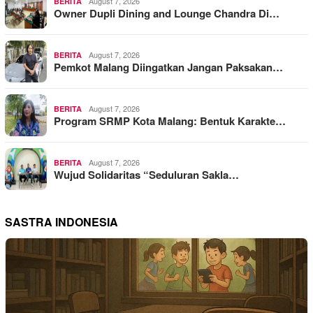
August 7, 2026
BERITA
Owner Dupli Dining and Lounge Chandra Di…
August 7, 2026
BERITA
Pemkot Malang Diingatkan Jangan Paksakan…
August 7, 2026
BERITA
Program SRMP Kota Malang: Bentuk Karakte…
August 7, 2026
BERITA
Wujud Solidaritas “Seduluran Sakla…
SASTRA INDONESIA