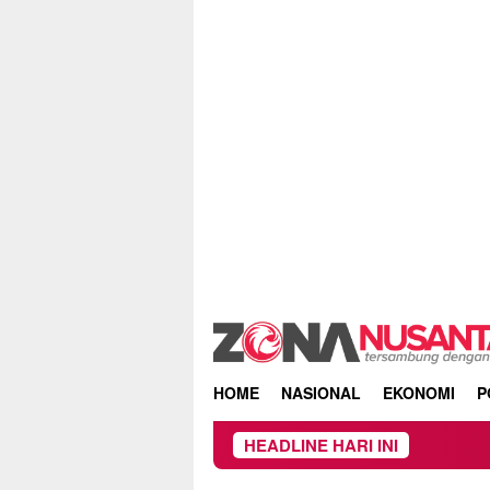
Skip
to
content
HOME
NASIONAL
EKONOMI
P
HEADLINE HARI INI
Owner Dupli Dini