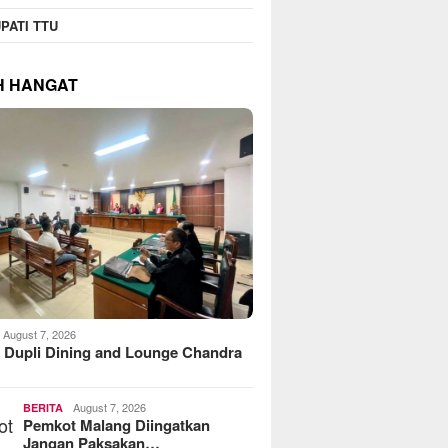
PATI TTU
H HANGAT
August 7, 2026
 Dupli Dining and Lounge Chandra
August 7, 2026
BERITA
Pemkot Malang Diingatkan
Jangan Paksakan…