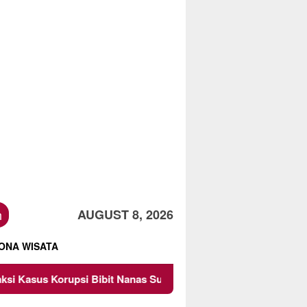
h
AUGUST 8, 2026
ONA WISATA
ibit Nanas Sulsel Rp 52,4 Miliar
Pemkot Malang Diinga