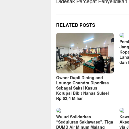
Didesak Percepat Penyelidikan
RELATED POSTS
Pemk
Jang
Kope
Laha
dan 
Owner Dupli Dining and
Lounge Chandra Diperiksa
Sebagai Saksi Kasus
Korupsi Bibit Nanas Sulsel
Rp 52,4 Miliar
Wujud Solidaritas
Kawa
“Seduluran Saklawase”, Tiga
Akse
BUMD Air Minum Malang
via 