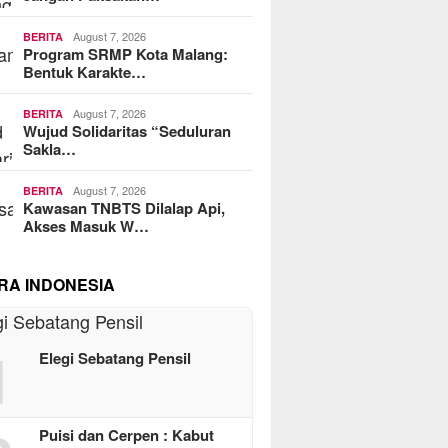
August 7, 2026
BERITA
Program SRMP Kota Malang:
Bentuk Karakte…
August 7, 2026
BERITA
Wujud Solidaritas “Seduluran
Sakla…
August 7, 2026
BERITA
Kawasan TNBTS Dilalap Api,
Akses Masuk W…
RA INDONESIA
1
Elegi Sebatang Pensil
Puisi dan Cerpen : Kabut