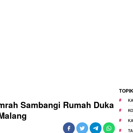
TOPI
KA
Umrah Sambangi Rumah Duka
K
 Malang
K
TA