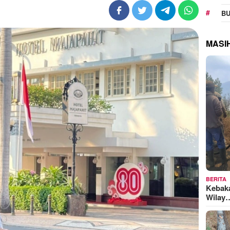
BU
MASI
BERITA
Kebak
Wilay