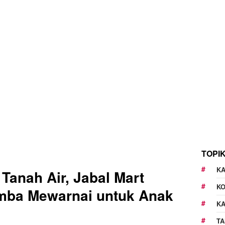
TOPI
KA
Tanah Air, Jabal Mart
K
mba Mewarnai untuk Anak
K
TA