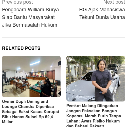
Post
Previous post
Next post
navigation
Pengacara William Surya
RG Ajak Mahasiswa
Siap Bantu Masyarakat
Tekuni Dunia Usaha
Jika Bermasalah Hukum
RELATED POSTS
Owner Dupli Dining and
Pemkot Malang Diingatkan
Lounge Chandra Diperiksa
Jangan Paksakan Bangun
Sebagai Saksi Kasus Korupsi
Koperasi Merah Putih Tanpa
Bibit Nanas Sulsel Rp 52,4
Lahan: Awas Risiko Hukum
Miliar
dan Bebani Rakyat!