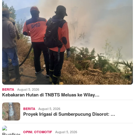
August 5, 2026
BERITA
Kebakaran Hutan di TNBTS Meluas ke Wilay…
August 5, 2026
BERITA
Proyek Irigasi di Sumberpucung Disorot: …
,
August 5, 2026
OPINI
OTOMOTIF