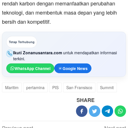
rendah karbon dengan memanfaatkan perubahan
teknologi, dan membentuk masa depan yang lebih
bersih dan kompetitif.
Tetap Terhubung
Ikuti Zonanusantara.com
untuk mendapatkan informasi
terkini.
WhatsApp Channel
Google News
Maritim
pertamina
PIS
San Fransisco
Summit
SHARE
Post
Previous post
Next post