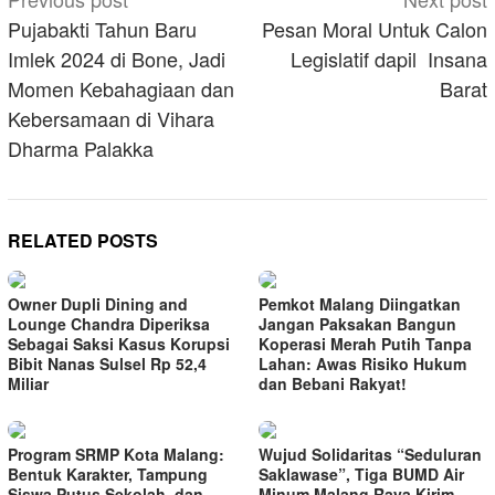
navigation
Pujabakti Tahun Baru
Pesan Moral Untuk Calon
Imlek 2024 di Bone, Jadi
Legislatif dapil Insana
Momen Kebahagiaan dan
Barat
Kebersamaan di Vihara
Dharma Palakka
RELATED POSTS
Owner Dupli Dining and
Pemkot Malang Diingatkan
Lounge Chandra Diperiksa
Jangan Paksakan Bangun
Sebagai Saksi Kasus Korupsi
Koperasi Merah Putih Tanpa
Bibit Nanas Sulsel Rp 52,4
Lahan: Awas Risiko Hukum
Miliar
dan Bebani Rakyat!
Program SRMP Kota Malang:
Wujud Solidaritas “Seduluran
Bentuk Karakter, Tampung
Saklawase”, Tiga BUMD Air
Siswa Putus Sekolah, dan
Minum Malang Raya Kirim