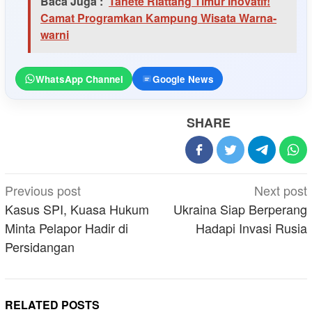
Baca Juga :
Tanete Riattang Timur Inovatif!
Camat Programkan Kampung Wisata Warna-
warni
WhatsApp Channel
Google News
SHARE
Post
Previous post
Next post
navigation
Kasus SPI, Kuasa Hukum
Ukraina Siap Berperang
Minta Pelapor Hadir di
Hadapi Invasi Rusia
Persidangan
RELATED POSTS