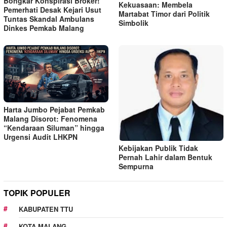
Bongkar Konspirasi Broker!
Kekuasaan: Membela
Pemerhati Desak Kejari Usut
Martabat Timor dari Politik
Tuntas Skandal Ambulans
Simbolik
Dinkes Pemkab Malang
Harta Jumbo Pejabat Pemkab
Malang Disorot: Fenomena
“Kendaraan Siluman” hingga
Urgensi Audit LHKPN
Kebijakan Publik Tidak
Pernah Lahir dalam Bentuk
Sempurna
TOPIK POPULER
KABUPATEN TTU
KOTA MALANG