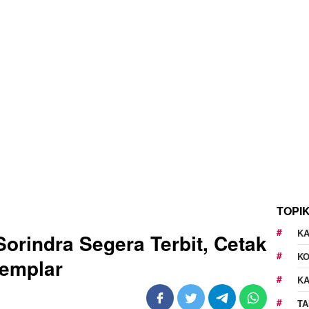
TOPI
KA
orindra Segera Terbit, Cetak
K
semplar
K
TA