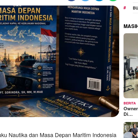
BU
MASI
BERITA
Owner
Di…
uku Nautika dan Masa Depan Maritim Indonesia