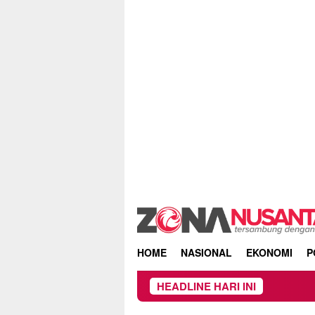
Skip
to
content
HOME
NASIONAL
EKONOMI
P
HEADLINE HARI INI
Owner Dupli 