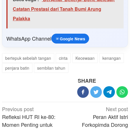
Catatan Prestasi dari Tanah Bumi Arung
Palakka
WhatsApp Channel
Google News
bertepuk sebelah tangan
cinta
Kecewaan
kenangan
penjara batin
sembilan tahun
SHARE
Post
Previous post
Next post
navigation
Refleksi HUT RI ke-80:
Peran Aktif Istri
Momen Penting untuk
Forkopimda Dorong