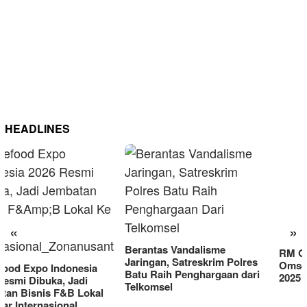
HEADLINES
RM OG Alami Kenaikan
Omset di Porprov IX Jatim
«
»
2025
Berantas Vandalisme
Jaringan, Satreskrim Polres
Batu Raih Penghargaan dari
Telkomsel