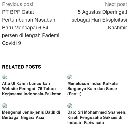
Post
Previous post
Next post
navigation
PT BPF Catat
5 Agustus Diperingati
Pertumbuhan Nasabah
sebagai Hari Eksploitasi
Baru Mencapai 6,84
Kashmir
persen di tengah Pademi
Covid19
RELATED POSTS
Atta Ul Karim Luncurkan
Menelusuri India: Kolkata
Website Peringati 75 Tahun
Surganya Kain dan Saree
Kerjasama Indonesia-Pakistan
(Part 1)
Mengenal Jenis-jenis Batik di
Dato Sri Mohammed Shaheen:
Berbagai Negara Asia
Kisah Pengusaha Sukses di
Industri Pariwisata