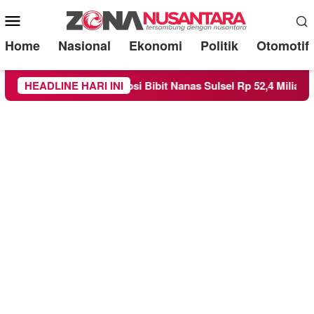
Mobile
Menu
Home
Nasional
Ekonomi
Politik
Otomotif
 Korupsi Bibit Nanas Sulsel Rp 52,4 Miliar
HEADLINE HARI INI
Pemkot Mal