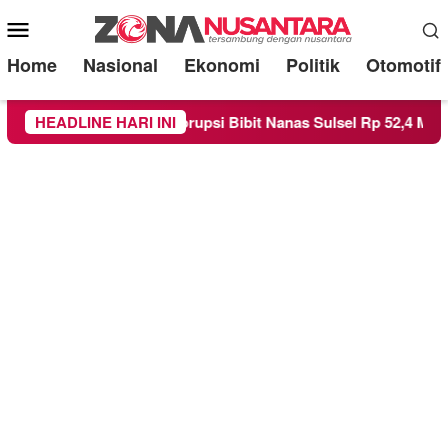
Mobile
Menu
Home
Nasional
Ekonomi
Politik
Otomotif
asus Korupsi Bibit Nanas Sulsel Rp 52,4 Miliar
HEADLINE HARI INI
Pemkot