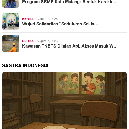
Program SRMP Kota Malang: Bentuk Karakte…
August 7, 2026
BERITA
Wujud Solidaritas “Seduluran Sakla…
August 7, 2026
BERITA
Kawasan TNBTS Dilalap Api, Akses Masuk W…
SASTRA INDONESIA