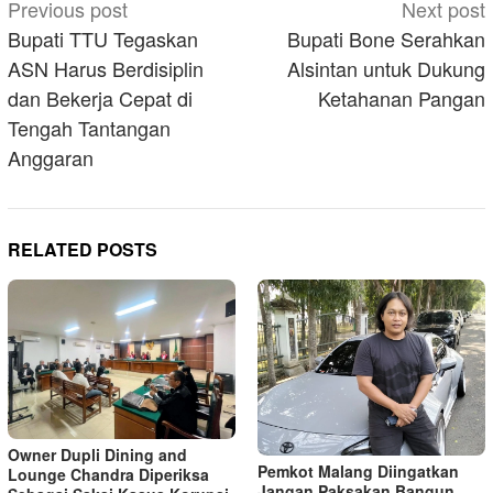
Post
Previous post
Next post
navigation
Bupati TTU Tegaskan
Bupati Bone Serahkan
ASN Harus Berdisiplin
Alsintan untuk Dukung
dan Bekerja Cepat di
Ketahanan Pangan
Tengah Tantangan
Anggaran
RELATED POSTS
Owner Dupli Dining and
Pemkot Malang Diingatkan
Lounge Chandra Diperiksa
Jangan Paksakan Bangun