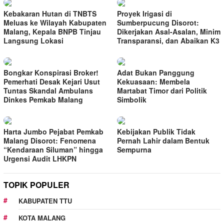
Kebakaran Hutan di TNBTS
Proyek Irigasi di
Meluas ke Wilayah Kabupaten
Sumberpucung Disorot:
Malang, Kepala BNPB Tinjau
Dikerjakan Asal-Asalan, Minim
Langsung Lokasi
Transparansi, dan Abaikan K3
Bongkar Konspirasi Broker!
Adat Bukan Panggung
Pemerhati Desak Kejari Usut
Kekuasaan: Membela
Tuntas Skandal Ambulans
Martabat Timor dari Politik
Dinkes Pemkab Malang
Simbolik
Harta Jumbo Pejabat Pemkab
Kebijakan Publik Tidak
Malang Disorot: Fenomena
Pernah Lahir dalam Bentuk
“Kendaraan Siluman” hingga
Sempurna
Urgensi Audit LHKPN
TOPIK POPULER
KABUPATEN TTU
KOTA MALANG