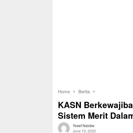
Home
Berita
KASN Berkewajiba
Sistem Merit Dala
Yosef Naiobe
June 19, 2020