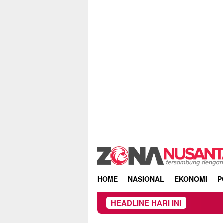
Skip
to
content
HOME
NASIONAL
EKONOMI
P
HEADLINE HARI INI
Men