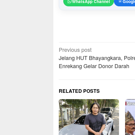
WhatsApp Channel
Googl
Post
Previous post
navigation
Jelang HUT Bhayangkara, Polr
Enrekang Gelar Donor Darah
RELATED POSTS