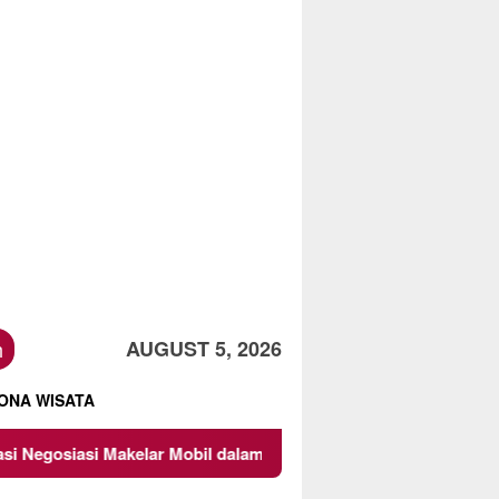
h
AUGUST 5, 2026
ONA WISATA
 Makelar Mobil dalam Membangun Kesepakatan Bisnis
Bu