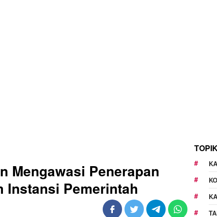
TOPI
KA
n Mengawasi Penerapan
K
m Instansi Pemerintah
K
TA