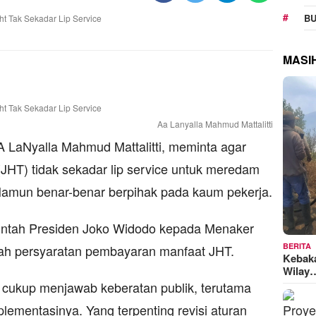
BU
MASI
Aa Lanyalla Mahmud Mattalitti
LaNyalla Mahmud Mattalitti, meminta agar
 (JHT) tidak sekadar lip service untuk meredam
 Namun benar-benar berpihak pada kaum pekerja.
rintah Presiden Joko Widodo kepada Menaker
BERITA
h persyaratan pembayaran manfaat JHT.
Kebak
Wilay
tu cukup menjawab keberatan publik, terutama
lementasinya. Yang terpenting revisi aturan