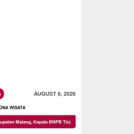
h
AUGUST 6, 2026
ONA WISATA
Kepala BNPB Tinjau Langsung Lokasi
Proyek Irigasi di