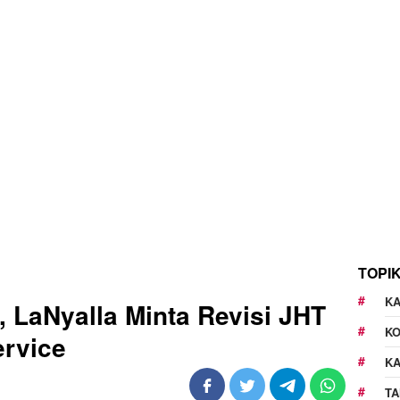
TOPI
KA
 LaNyalla Minta Revisi JHT
K
ervice
K
TA