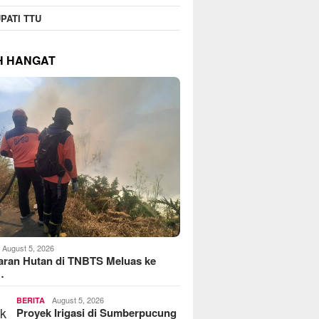
PATI TTU
H HANGAT
August 5, 2026
aran Hutan di TNBTS Meluas ke
…
August 5, 2026
BERITA
Proyek Irigasi di Sumberpucung