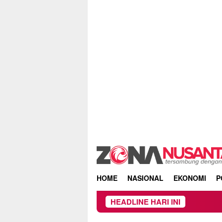
Skip
to
content
HOME
NASIONAL
EKONOMI
P
HEADLINE HARI INI
Keb