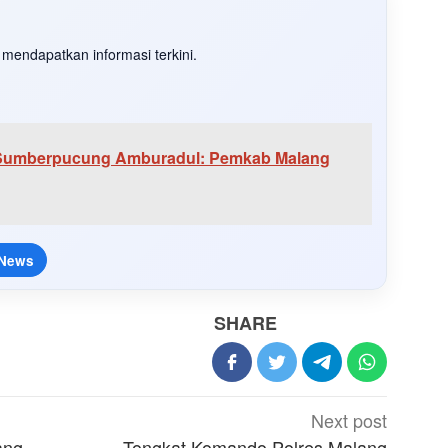
mendapatkan informasi terkini.
i Sumberpucung Amburadul: Pemkab Malang
 News
SHARE
Next post
ang
Tongkat Komando Polres Malang