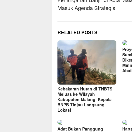
navigation
Masuk Agenda Strategis
RELATED POSTS
Proye
Sumb
Dike
Mini
Abai
Kebakaran Hutan di TNBTS
Meluas ke Wilayah
Kabupaten Malang, Kepala
BNPB Tinjau Langsung
Lokasi
Adat Bukan Panggung
Hart