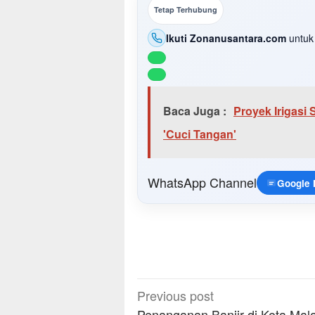
Tetap Terhubung
Ikuti Zonanusantara.com
untuk 
Baca Juga :
Proyek Irigas
'Cuci Tangan'
WhatsApp Channel
Google
Post
Previous post
Penanganan Banjir di Kota Mal