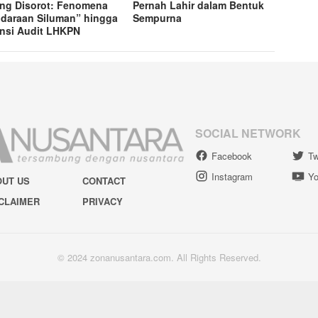
ng Disorot: Fenomena
Pernah Lahir dalam Bentuk
daraan Siluman” hingga
Sempurna
nsi Audit LHKPN
SOCIAL NETWORK
Facebook
Tw
Instagram
Yo
OUT US
CONTACT
CLAIMER
PRIVACY
© 2024 zonanusantara.com. All Rights Reserved.