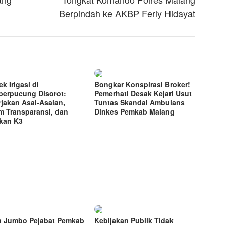
Berpindah ke AKBP Ferly Hidayat
k Irigasi di
Bongkar Konspirasi Broker!
erpucung Disorot:
Pemerhati Desak Kejari Usut
rjakan Asal-Asalan,
Tuntas Skandal Ambulans
m Transparansi, dan
Dinkes Pemkab Malang
kan K3
a Jumbo Pejabat Pemkab
Kebijakan Publik Tidak