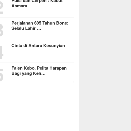
2
Puisi dan Cerpen : Kabut
Asmara
3
Perjalanan 695 Tahun Bone:
Selalu Lahir …
4
Cinta di Antara Kesunyian
5
Falen Kebo, Pelita Harapan
Bagi yang Keh…