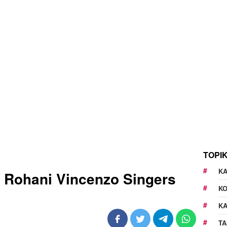
TOPI
KA
k Rohani Vincenzo Singers
K
K
TA