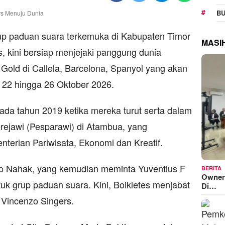
BU
 paduan suara terkemuka di Kabupaten Timor
MASI
, kini bersiap menjejaki panggung dunia
r Gold di Callela, Barcelona, Spanyol yang akan
 22 hingga 26 Oktober 2026.
pada tahun 2019 ketika mereka turut serta dalam
rejawi (Pesparawi) di Atambua, yang
terian Pariwisata, Ekonomi dan Kreatif.
Ino Nahak, yang kemudian meminta Yuventius F
BERITA
Owner
k grup paduan suara. Kini, Boikletes menjabat
Di…
h Vincenzo Singers.