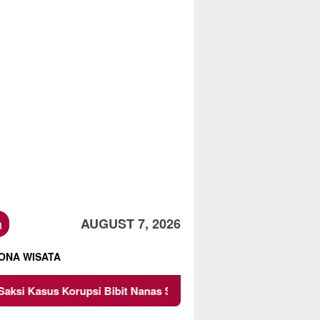
h
AUGUST 7, 2026
ONA WISATA
psi Bibit Nanas Sulsel Rp 52,4 Miliar
Pemkot Malang D