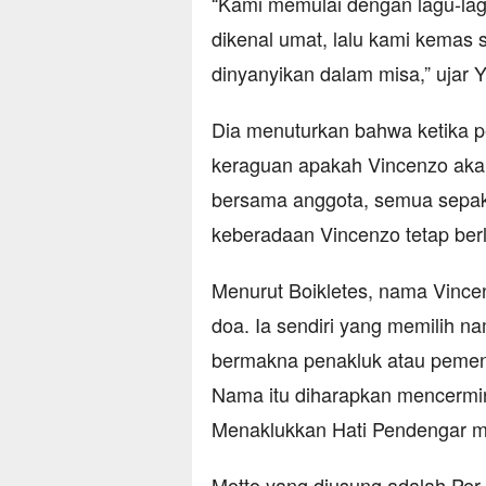
“Kami memulai dengan lagu-lag
dikenal umat, lalu kami kemas 
dinyanyikan dalam misa,” ujar Y
Dia menuturkan bahwa ketika pe
keraguan apakah Vincenzo akan 
bersama anggota, semua sepaka
keberadaan Vincenzo tetap berl
Menurut Boikletes, nama Vincen
doa. Ia sendiri yang memilih na
bermakna penakluk atau pemen
Nama itu diharapkan mencermin
Menaklukkan Hati Pendengar me
Motto yang diusung adalah Per