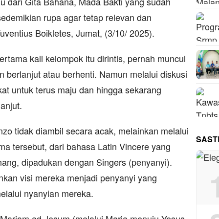
u dari Gita Bahana, Mada Bakti yang sudah
sedemikian rupa agar tetap relevan dan
uventius Boikletes, Jumat, (3/10/ 2025).
rtama kali kelompok itu dirintis, pernah muncul
berlanjut atau berhenti. Namun melalui diskusi
t untuk terus maju dan hingga sekarang
anjut.
zo tidak diambil secara acak, melainkan melalui
SAST
ma tersebut, dari bahasa Latin Vincere yang
ang, dipadukan dengan Singers (penyanyi).
kan visi mereka menjadi penyanyi yang
lalui nyanyian mereka.
 Mariam ad Jesum (melalui Maria menuju Yesus.