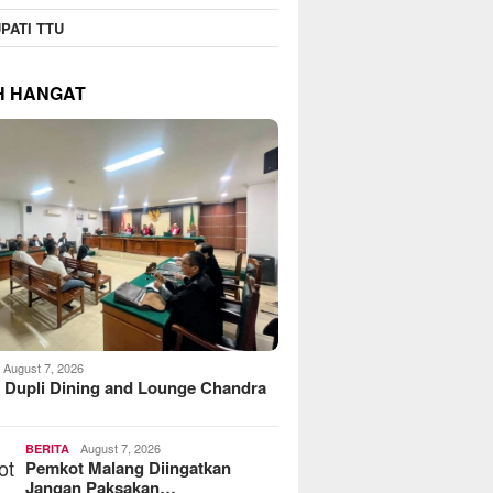
PATI TTU
H HANGAT
August 7, 2026
 Dupli Dining and Lounge Chandra
August 7, 2026
BERITA
Pemkot Malang Diingatkan
Jangan Paksakan…