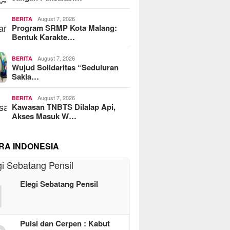
August 7, 2026
BERITA
Program SRMP Kota Malang:
Bentuk Karakte…
August 7, 2026
BERITA
Wujud Solidaritas “Seduluran
Sakla…
August 7, 2026
BERITA
Kawasan TNBTS Dilalap Api,
Akses Masuk W…
RA INDONESIA
1
Elegi Sebatang Pensil
Puisi dan Cerpen : Kabut