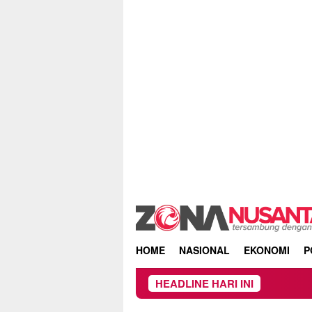
Skip
to
content
HOME
NASIONAL
EKONOMI
P
HEADLINE HARI INI
Owner Dupli