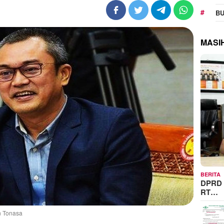
BU
MASI
BERITA
DPRD 
RT…
n Tonasa