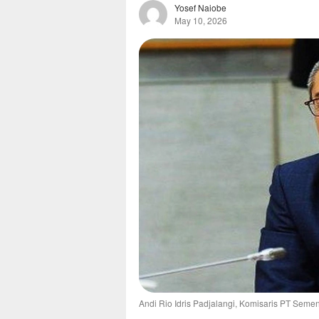
Yosef Naiobe
May 10, 2026
Andi Rio Idris Padjalangi, Komisaris PT Seme