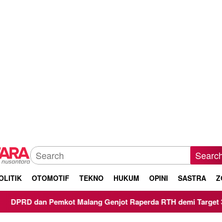
Searc
OLITIK
OTOMOTIF
TEKNO
HUKUM
OPINI
SASTRA
Z
alang Genjot Raperda RTH demi Target 30 Persen Lahan Hijau