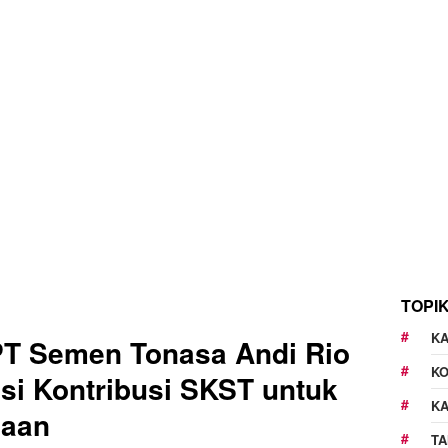
TOPI
KA
PT Semen Tonasa Andi Rio
K
asi Kontribusi SKST untuk
K
haan
TA