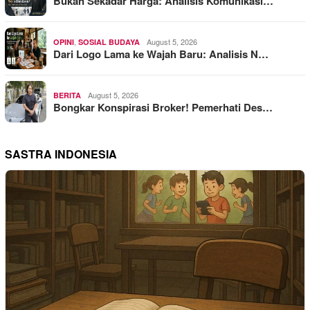
Bukan Sekadar Harga: Analisis Komunikasi…
,
August 5, 2026
OPINI
SOSIAL BUDAYA
Dari Logo Lama ke Wajah Baru: Analisis N…
August 5, 2026
BERITA
Bongkar Konspirasi Broker! Pemerhati Des…
SASTRA INDONESIA