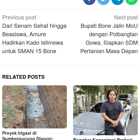
Post
Previous post
Next post
navigation
Dari Senam Sehat hingga
Bupati Bone Jalin MoU
Beasiswa, Amure
dengan Polbangtan
Hadirkan Kado Istimewa
Gowa, Siapkan SDM
untuk SMAN 15 Bone
Pertanian Masa Depan
RELATED POSTS
Proyek Irigasi di
Sumberpucung Disorot:
Bongkar Konspirasi Broker!