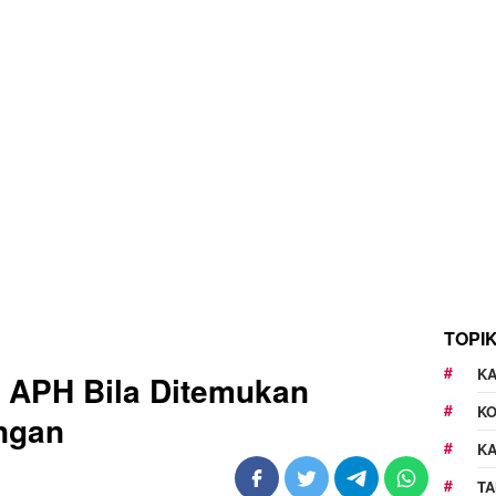
TOPI
KA
 APH Bila Ditemukan
K
ungan
K
TA