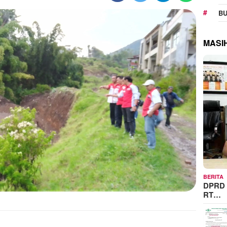
BU
MASI
BERITA
DPRD 
RT…