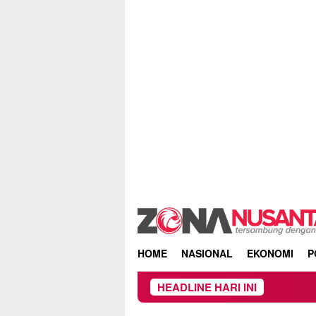
Skip
to
content
HOME
NASIONAL
EKONOMI
P
HEADLINE HARI INI
DPRD dan P