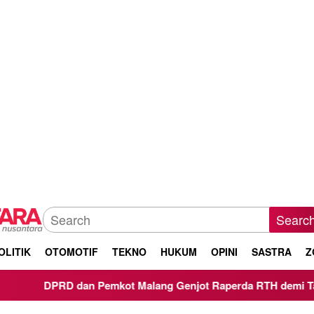
Searc
OLITIK
OTOMOTIF
TEKNO
HUKUM
OPINI
SASTRA
Z
emkot Malang Genjot Raperda RTH demi Target 30 Persen Laha