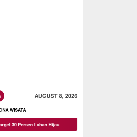
h
AUGUST 8, 2026
ONA WISATA
n Hijau
Beredar Surat Larangan Mahasiswa KKN UMM I