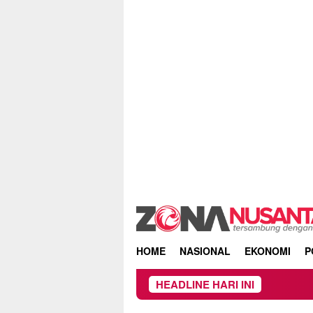
Skip
to
content
HOME
NASIONAL
EKONOMI
P
HEADLINE HARI INI
Ke