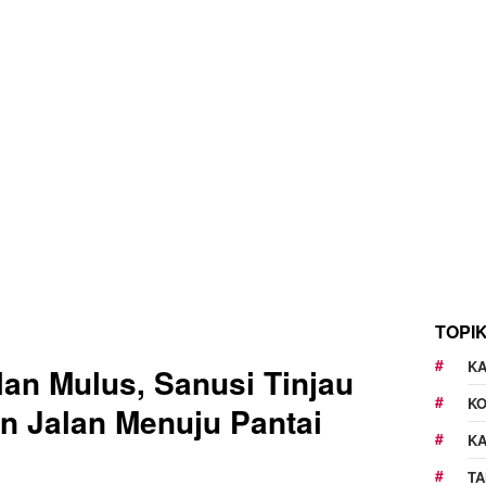
TOPI
KA
lan Mulus, Sanusi Tinjau
K
n Jalan Menuju Pantai
K
TA