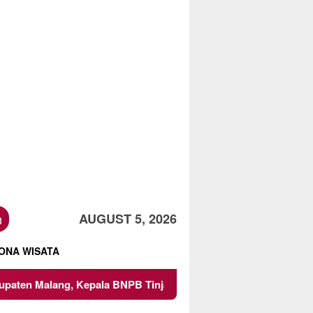
h
AUGUST 5, 2026
ONA WISATA
 Kepala BNPB Tinjau Langsung Lokasi
Proyek Irigasi d