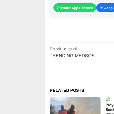
WhatsApp Channel
Googl
Post
Previous post
navigation
TRENDING MEDSOS
RELATED POSTS
Proye
Sumb