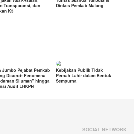
rjakan Asal-Asalan,
Tuntas Skandal Ambulans
m Transparansi, dan
Dinkes Pemkab Malang
kan K3
a Jumbo Pejabat Pemkab
Kebijakan Publik Tidak
ng Disorot: Fenomena
Pernah Lahir dalam Bentuk
daraan Siluman” hingga
Sempurna
nsi Audit LHKPN
SOCIAL NETWORK