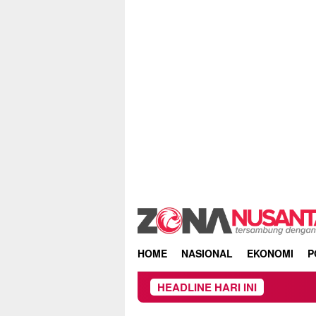
Skip
to
content
HOME
NASIONAL
EKONOMI
P
HEADLINE HARI INI
DPRD da