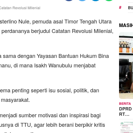
BU
rlino Nule, pemuda asal Timor Tengah Utara
MASI
perdananya berjudul Catatan Revolusi Milenial,
erja sama dengan Yayasan Bantuan Hukum Bina
anu, di mana Isakh Wanubulu menjabat
ma penting seperti isu sosial, politik, dan
 masyarakat.
BERITA
DPRD 
RT…
 menjadi sumber motivasi dan inspirasi bagi
nya di TTU, agar lebih berani berpikir kritis