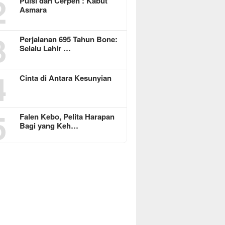
2
Puisi dan Cerpen : Kabut
Asmara
3
Perjalanan 695 Tahun Bone:
Selalu Lahir …
4
Cinta di Antara Kesunyian
5
Falen Kebo, Pelita Harapan
Bagi yang Keh…