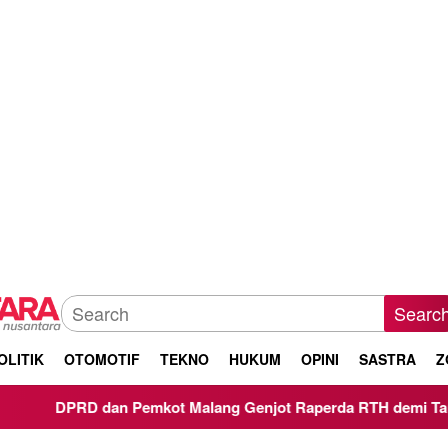
Searc
OLITIK
OTOMOTIF
TEKNO
HUKUM
OPINI
SASTRA
Z
n Pemkot Malang Genjot Raperda RTH demi Target 30 Persen L