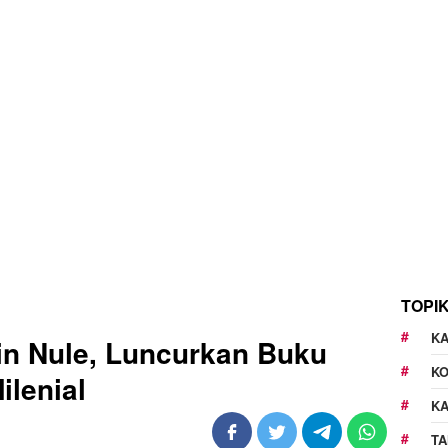
TOPI
KA
n Nule, Luncurkan Buku
K
ilenial
K
TA