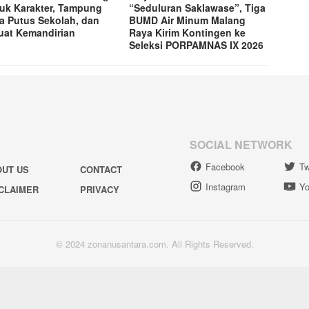
uk Karakter, Tampung
“Seduluran Saklawase”, Tiga
a Putus Sekolah, dan
BUMD Air Minum Malang
uat Kemandirian
Raya Kirim Kontingen ke
Seleksi PORPAMNAS IX 2026
SOCIAL NETWORK
Facebook
Tw
OUT US
CONTACT
Instagram
Yo
CLAIMER
PRIVACY
© 2024 zonanusantara.com. All Rights Reserved.