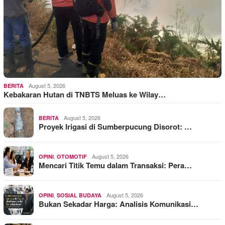
August 5, 2026
BERITA
Kebakaran Hutan di TNBTS Meluas ke Wilay…
August 5, 2026
BERITA
Proyek Irigasi di Sumberpucung Disorot: …
,
August 5, 2026
OPINI
OTOMOTIF
Mencari Titik Temu dalam Transaksi: Pera…
,
August 5, 2026
OPINI
SOSIAL BUDAYA
Bukan Sekadar Harga: Analisis Komunikasi…