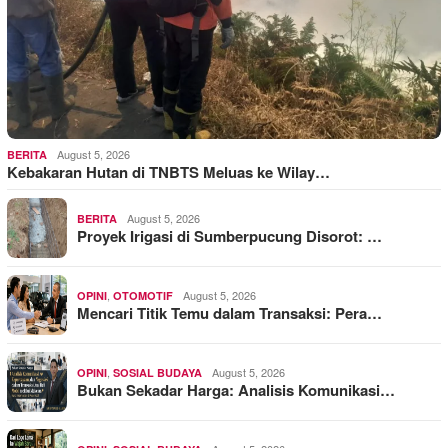
August 5, 2026
BERITA
Kebakaran Hutan di TNBTS Meluas ke Wilay…
August 5, 2026
BERITA
Proyek Irigasi di Sumberpucung Disorot: …
,
August 5, 2026
OPINI
OTOMOTIF
Mencari Titik Temu dalam Transaksi: Pera…
,
August 5, 2026
OPINI
SOSIAL BUDAYA
Bukan Sekadar Harga: Analisis Komunikasi…