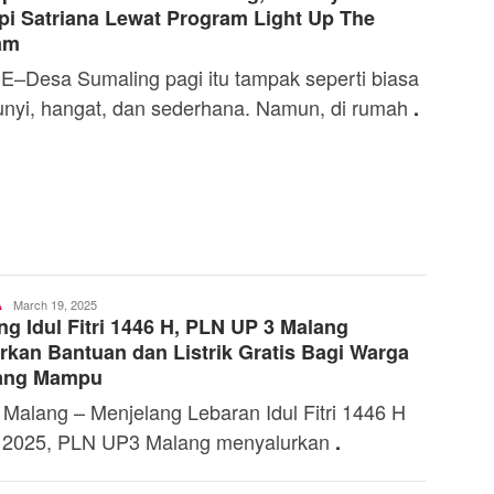
i Satriana Lewat Program Light Up The
am
–Desa Sumaling pagi itu tampak seperti biasa
nyi, hangat, dan sederhana. Namun, di rumah
.
Toski
March 19, 2025
A
ng Idul Fitri 1446 H, PLN UP 3 Malang
Dermaleksana
rkan Bantuan dan Listrik Gratis Bagi Warga
ang Mampu
 Malang – Menjelang Lebaran Idul Fitri 1446 H
 2025, PLN UP3 Malang menyalurkan
.