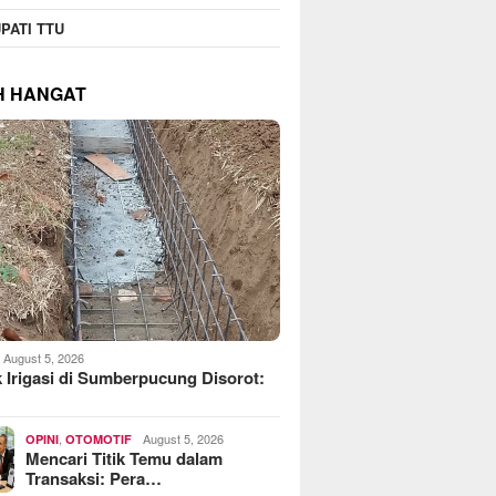
operasi Jasa Widyani
MoreFood Expo Indonesia
Beranta
PATI TTU
era Institut Perbanas,
2026 Resmi Dibuka, Jadi
Jaringa
kop Dorong Jadi Role
Jembatan Bisnis F&B Lokal
Batu Ra
 Koperasi Kampus
ke Pasar Internasional
Telkoms
H HANGAT
August 5, 2026
 Irigasi di Sumberpucung Disorot:
,
August 5, 2026
OPINI
OTOMOTIF
Mencari Titik Temu dalam
Transaksi: Pera…