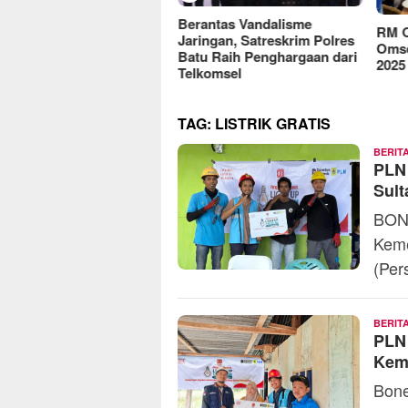
reFood Expo Indonesia
Berantas Vandalisme
RM O
6 Resmi Dibuka, Jadi
Jaringan, Satreskrim Polres
Omse
batan Bisnis F&B Lokal
Batu Raih Penghargaan dari
2025
Pasar Internasional
Telkomsel
TAG:
LISTRIK GRATIS
BERIT
PLN
Sult
BONE
Keme
(Pe
BERIT
PLN 
Kem
Bone