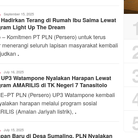
Admin
September 15, 2025
A
Hadirkan Terang di Rumah Ibu Saima Lewat
gram Light Up The Dream
 – Komitmen PT PLN (Persero) untuk terus
r menerangi seluruh lapisan masyarakat kembali
judkan
.
Admin
July 16, 2025
A
 UP3 Watampone Nyalakan Harapan Lewat
ram AMARILIS di TK Negeri 7 Tanasitolo
E–PT PLN (Persero) UP3 Watampone kembali
alakan harapan melalui program sosial
ILIS (Amalan Jariyah listrik),
.
Admin
July 15, 2025
A
pan Baru di Desa Sumaling, PLN Nyalakan