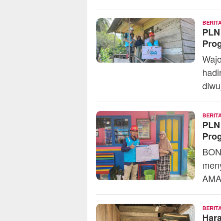
BERIT
PLN 
Pro
Wajo
hadi
diwu
BERIT
PLN
Prog
BON
meny
AMAR
BERIT
Hara