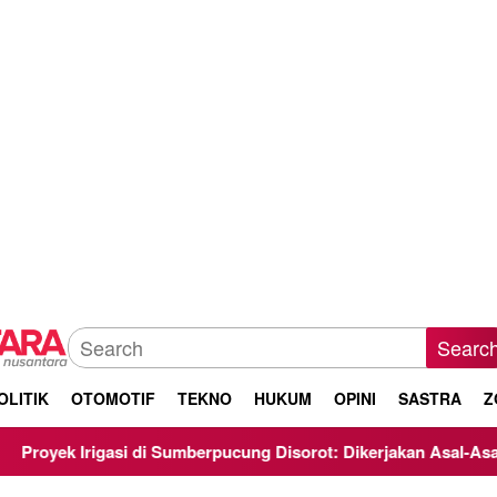
Searc
OLITIK
OTOMOTIF
TEKNO
HUKUM
OPINI
SASTRA
Z
si di Sumberpucung Disorot: Dikerjakan Asal-Asalan, Minim Tra