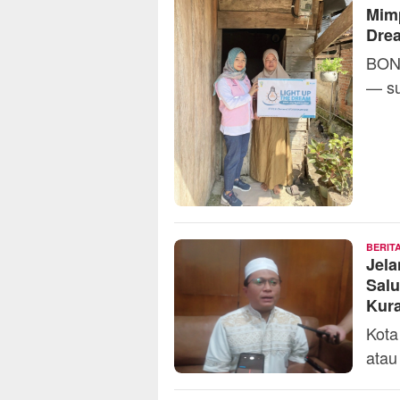
Mimp
Dre
BONE
— su
BERIT
Jela
Salu
Kur
Kota
atau