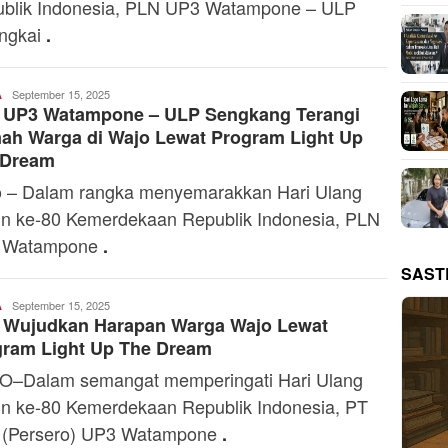
blik Indonesia, PLN UP3 Watampone – ULP
ngkai
.
Admin
September 15, 2025
A
 UP3 Watampone – ULP Sengkang Terangi
ah Warga di Wajo Lewat Program Light Up
 Dream
 – Dalam rangka menyemarakkan Hari Ulang
n ke-80 Kemerdekaan Republik Indonesia, PLN
 Watampone
.
SAST
Admin
September 15, 2025
A
 Wujudkan Harapan Warga Wajo Lewat
gram Light Up The Dream
–Dalam semangat memperingati Hari Ulang
n ke-80 Kemerdekaan Republik Indonesia, PT
 (Persero) UP3 Watampone
.