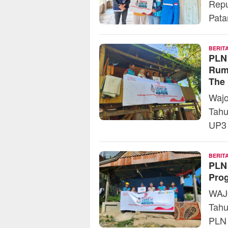
Repu
Pata
BERIT
PLN
Rum
The
Wajo
Tahu
UP3
BERIT
PLN
Pro
WAJO
Tahu
PLN