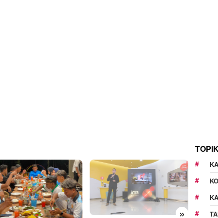
TOPI
KA
K
K
»
TA