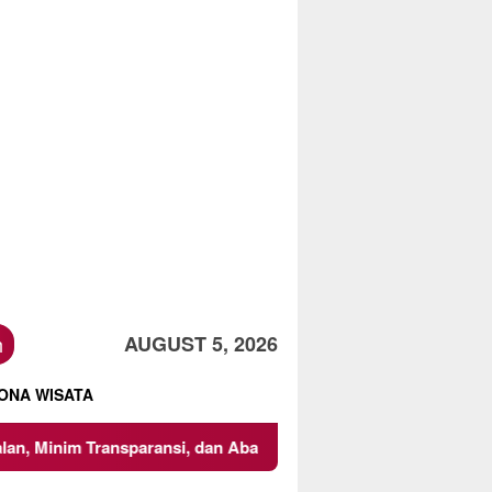
h
AUGUST 5, 2026
ONA WISATA
nsparansi, dan Abaikan K3
Mencari Titik Temu dalam Tra