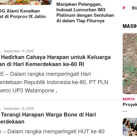
Manjakan Pelanggan,
RAT K
BU
Indosat Luncurkan IM3
Sejaht
G Alami Kenaikan
Platinum dengan Sentuhan
Kemen
t di Porprov IX Jatim
AI dalam Tiap Fiturnya
Model
MASI
Admin
September 15, 2025
A
 Hadirkan Cahaya Harapan untuk Keluarga
an di Hari Kemerdekaan ke-80 RI
 – Dalam rangka memperingati Hari
rdekaan Republik Indonesia ke-80, PT PLN
rsero) UP3 Watampone
.
BERITA
Proyek
Admin
September 15, 2025
A
…
Terangi Harapan Warga Bone di Hari
erdekaan
 – Dalam rangka memperingati HUT ke-80