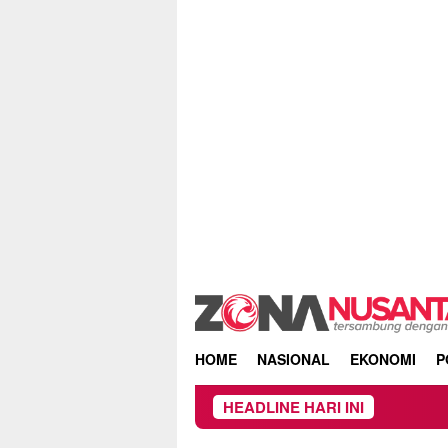
Skip
to
content
HOME
NASIONAL
EKONOMI
P
HEADLINE HARI INI
Proyek Iriga