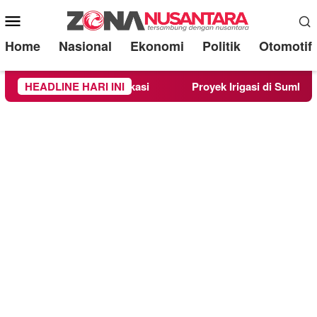
Mobile
Menu
Home
Nasional
Ekonomi
Politik
Otomotif
njau Langsung Lokasi
HEADLINE HARI INI
Proyek Irigasi di Sumberpucung D