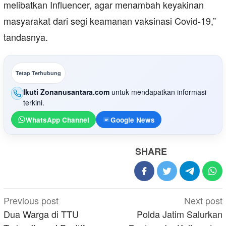
melibatkan Influencer, agar menambah keyakinan
masyarakat dari segi keamanan vaksinasi Covid-19,”
tandasnya.
Tetap Terhubung
Ikuti Zonanusantara.com
untuk mendapatkan informasi
terkini.
WhatsApp Channel
Google News
SHARE
Post
Previous post
Next post
navigation
Dua Warga di TTU
Polda Jatim Salurkan