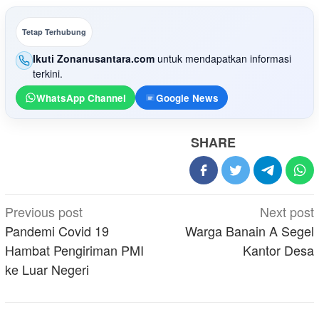
Tetap Terhubung
Ikuti Zonanusantara.com
untuk mendapatkan informasi
terkini.
WhatsApp Channel
Google News
SHARE
Post
Previous post
Next post
navigation
Pandemi Covid 19
Warga Banain A Segel
Hambat Pengiriman PMI
Kantor Desa
ke Luar Negeri