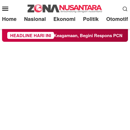
Mobile
Menu
Home
Nasional
Ekonomi
Politik
Otomotif
M Ikuti Kegiatan Keagamaan, Begini Respons PCNU dan Kamp
HEADLINE HARI INI