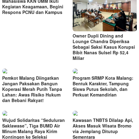
Mahasiswa KKN UMM Ikuti
Kegiatan Keagamaan, Begini
Respons PCNU dan Kampus
Owner Dupli Dining and
Lounge Chandra Diperiksa
Sebagai Saksi Kasus Korupsi
Bibit Nanas Sulsel Rp 52,4
Miliar
Pemkot Malang Diingatkan
Program SRMP Kota Malang:
Jangan Paksakan Bangun
Bentuk Karakter, Tampung
Koperasi Merah Putih Tanpa
Siswa Putus Sekolah, dan
Lahan: Awas Risiko Hukum
Perkuat Kemandirian
dan Bebani Rakyat!
Wujud Solidaritas “Seduluran
Kawasan TNBTS Dilalap Api,
Saklawase”, Tiga BUMD Air
Akses Masuk Wisata Bromo
Minum Malang Raya Kirim
via Jemplang Ditutup
Kontingen ke Seleksi
Sementara