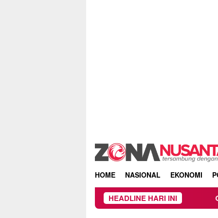
Skip
to
content
HOME
NASIONAL
EKONOMI
P
HEADLINE HARI INI
Owner Dupli Dining