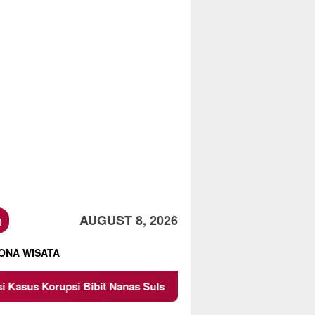
h
AUGUST 8, 2026
ONA WISATA
it Nanas Sulsel Rp 52,4 Miliar
Pemkot Malang Diingat