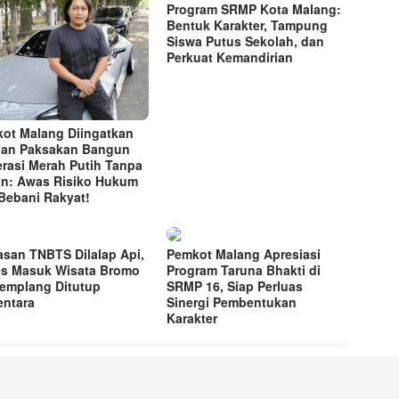
Program SRMP Kota Malang:
Bentuk Karakter, Tampung
Siswa Putus Sekolah, dan
Perkuat Kemandirian
ot Malang Diingatkan
an Paksakan Bangun
rasi Merah Putih Tanpa
n: Awas Risiko Hukum
Bebani Rakyat!
san TNBTS Dilalap Api,
Pemkot Malang Apresiasi
s Masuk Wisata Bromo
Program Taruna Bhakti di
Jemplang Ditutup
SRMP 16, Siap Perluas
ntara
Sinergi Pembentukan
Karakter