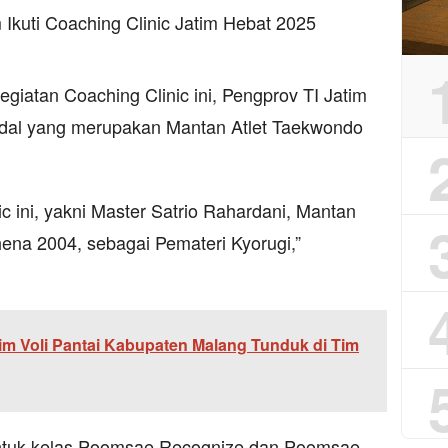
kegiatan Coaching Clinic ini, Pengprov TI Jatim
ndal yang merupakan Mantan Atlet Taekwondo
ic ini, yakni Master Satrio Rahardani, Mantan
ena 2004, sebagai Pemateri Kyorugi,”
im Voli Pantai Kabupaten Malang Tunduk di Tim
ntuk kelas Poomsae Recognize dan Poomsae