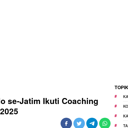
TOPI
KA
 se-Jatim Ikuti Coaching
K
 2025
K
TA