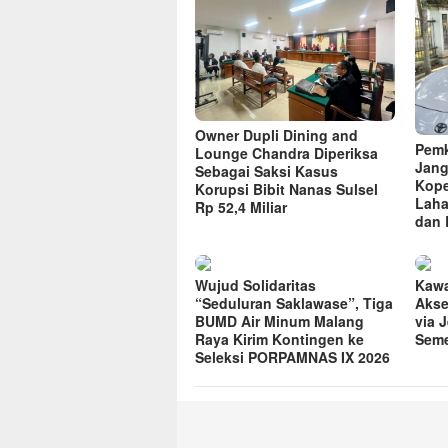
Owner Dupli Dining and
Pemk
Lounge Chandra Diperiksa
Jang
Sebagai Saksi Kasus
Kope
Korupsi Bibit Nanas Sulsel
Laha
Rp 52,4 Miliar
dan 
Wujud Solidaritas
Kawa
“Seduluran Saklawase”, Tiga
Akse
BUMD Air Minum Malang
via 
Raya Kirim Kontingen ke
Seme
Seleksi PORPAMNAS IX 2026