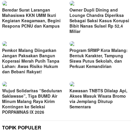
Beredar Surat Larangan
Owner Dupli Dining and
Mahasiswa KKN UMM Ikuti
Lounge Chandra Diperiksa
Kegiatan Keagamaan, Begini
Sebagai Saksi Kasus Korupsi
Respons PCNU dan Kampus
Bibit Nanas Sulsel Rp 52,4
Miliar
Pemkot Malang Diingatkan
Program SRMP Kota Malang:
Jangan Paksakan Bangun
Bentuk Karakter, Tampung
Koperasi Merah Putih Tanpa
Siswa Putus Sekolah, dan
Lahan: Awas Risiko Hukum
Perkuat Kemandirian
dan Bebani Rakyat!
Wujud Solidaritas “Seduluran
Kawasan TNBTS Dilalap Api,
Saklawase”, Tiga BUMD Air
Akses Masuk Wisata Bromo
Minum Malang Raya Kirim
via Jemplang Ditutup
Kontingen ke Seleksi
Sementara
PORPAMNAS IX 2026
TOPIK POPULER