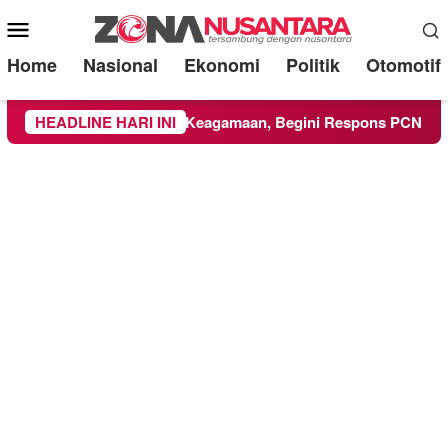
Mobile
Menu
Home
Nasional
Ekonomi
Politik
Otomotif
MM Ikuti Kegiatan Keagamaan, Begini Respons PCNU dan Kamp
HEADLINE HARI INI