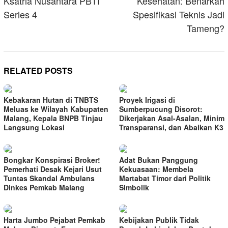
Ksatria Nusantara PBTI
Kesehatan: Benarkah
Series 4
Spesifikasi Teknis Jadi
Tameng?
RELATED POSTS
Kebakaran Hutan di TNBTS
Proyek Irigasi di
Meluas ke Wilayah Kabupaten
Sumberpucung Disorot:
Malang, Kepala BNPB Tinjau
Dikerjakan Asal-Asalan, Minim
Langsung Lokasi
Transparansi, dan Abaikan K3
Bongkar Konspirasi Broker!
Adat Bukan Panggung
Pemerhati Desak Kejari Usut
Kekuasaan: Membela
Tuntas Skandal Ambulans
Martabat Timor dari Politik
Dinkes Pemkab Malang
Simbolik
Harta Jumbo Pejabat Pemkab
Kebijakan Publik Tidak