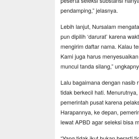
peserta seleksi substansi hanya
pendamping,” jelasnya.
Lebih lanjut, Nursalam mengat
pun dipilih ‘darurat’ karena wa
mengirim daftar nama. Kalau te
Kami juga harus menyesuaikan a
muncul tanda silang,” ungkapny
Lalu bagaimana dengan nasib r
tidak berkecil hati. Menurutnya, p
pemerintah pusat karena pel
Harapannya, ke depan, pemeri
lewat APBD agar seleksi bisa m
“Yang tidak ikut bukan berarti t