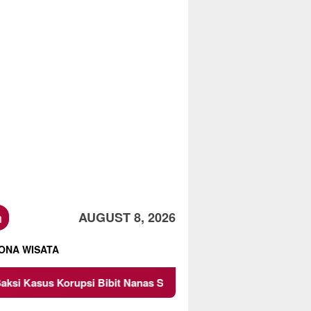
h
AUGUST 8, 2026
ONA WISATA
 Nanas Sulsel Rp 52,4 Miliar
Pemkot Malang Diingatka