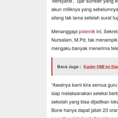
‘bersyarat’,” ujar sumber yan
akun miliknya yang sebelumnya 
silang tak lama setelah surat tug
Menanggapi
polemik
ini, Sekre
Nursalam, M.Pd, tak menampik k
mengaku banyak menerima telep
Baca Juga :
Kader HMI ini Si
“Awalnya kami kira semua guru 
siap melaksanakan seleksi berb
sekolah yang bisa dijadikan lok
Bone hanya dapat jatah 23 orang