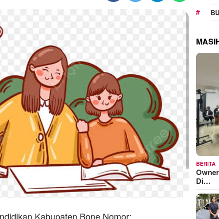
BU
MASI
BERITA
Owner
Di…
ndidikan Kabupaten Bone Nomor: