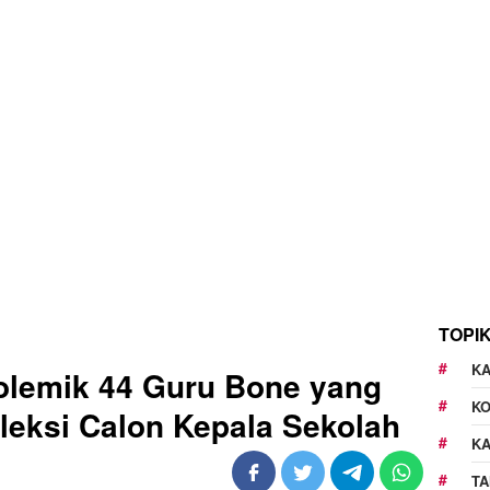
TOPI
KA
Polemik 44 Guru Bone yang
K
eleksi Calon Kepala Sekolah
K
TA