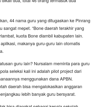
 dikali dua, total 46 orang termasuk dua
akan, 44 nama guru yang ditugaskan ke Pinrang
ktu sangat mepet. “Bone daerah terakhir yang
rlambat, kuota Bone diambil kabupaten lain.
plikasi, makanya guru-guru lain otomatis
a.
atusan guru lain? Nursalam meminta para guru
ola seleksi kali ini adalah pilot project dari
aksanaannya menggunakan dana APBN.
ntah daerah bisa mengalokasikan anggaran
enjangkau lebih banyak guru bersyarat.
idak bisa diangkat sebagai kepala sekolah.