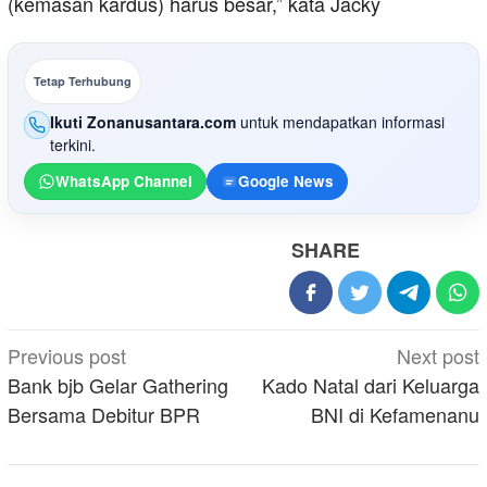
(kemasan kardus) harus besar,” kata Jacky
Tetap Terhubung
Ikuti Zonanusantara.com
untuk mendapatkan informasi
terkini.
WhatsApp Channel
Google News
SHARE
Post
Previous post
Next post
navigation
Bank bjb Gelar Gathering
Kado Natal dari Keluarga
Bersama Debitur BPR
BNI di Kefamenanu