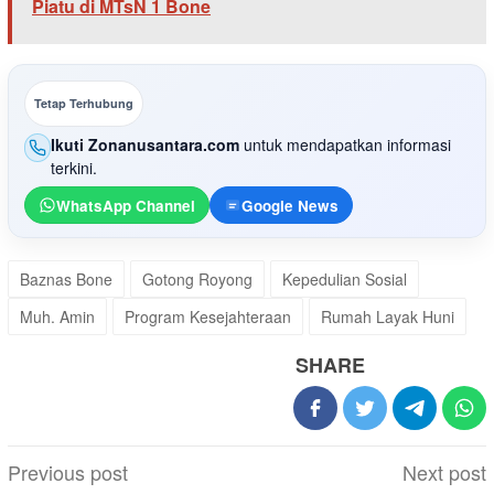
Piatu di MTsN 1 Bone
Tetap Terhubung
Ikuti Zonanusantara.com
untuk mendapatkan informasi
terkini.
WhatsApp Channel
Google News
Baznas Bone
Gotong Royong
Kepedulian Sosial
Muh. Amin
Program Kesejahteraan
Rumah Layak Huni
SHARE
Post
Previous post
Next post