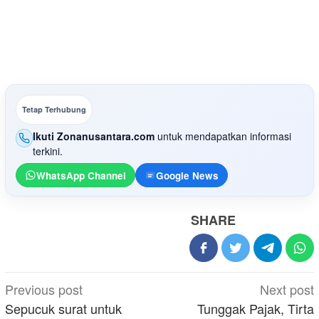
Tetap Terhubung
Ikuti Zonanusantara.com
untuk mendapatkan informasi
terkini.
WhatsApp Channel
Google News
SHARE
Post
Previous post
Next post
navigation
Sepucuk surat untuk
Tunggak Pajak, Tirta