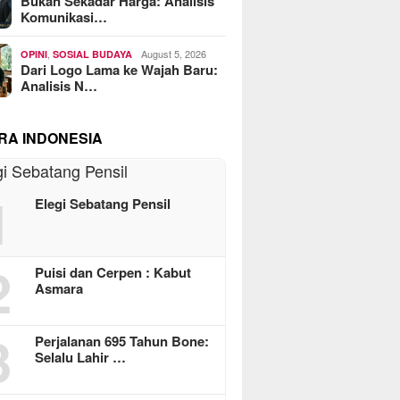
Bukan Sekadar Harga: Analisis
Komunikasi…
,
August 5, 2026
OPINI
SOSIAL BUDAYA
Dari Logo Lama ke Wajah Baru:
Analisis N…
RA INDONESIA
1
Elegi Sebatang Pensil
2
Puisi dan Cerpen : Kabut
Asmara
3
Perjalanan 695 Tahun Bone:
Selalu Lahir …