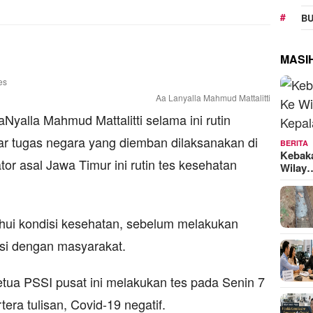
BU
MASI
Aa Lanyalla Mahmud Mattalitti
yalla Mahmud Mattalitti selama ini rutin
dar tugas negara yang diemban dilaksanakan di
BERITA
Kebak
or asal Jawa Timur ini rutin tes kesehatan
Wilay
ahui kondisi kesehatan, sebelum melakukan
ksi dengan masyarakat.
tua PSSI pusat ini melakukan tes pada Senin 7
era tulisan, Covid-19 negatif.