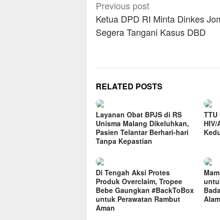
Post
Previous post
navigation
Ketua DPD RI Minta Dinkes J
Segera Tangani Kasus DBD
RELATED POSTS
Layanan Obat BPJS di RS
TTU 
Unisma Malang Dikeluhkan,
HIV/
Pasien Telantar Berhari-hari
Kedu
Tanpa Kepastian
Di Tengah Aksi Protes
Mami
Produk Overclaim, Tropee
untu
Bebe Gaungkan #BackToBox
Bada
untuk Perawatan Rambut
Alam
Aman