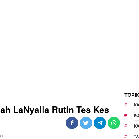
TOPI
KA
rah LaNyalla Rutin Tes Kes
K
K
TA