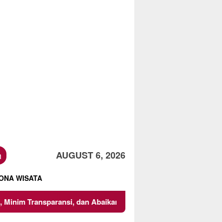
h
AUGUST 6, 2026
ONA WISATA
sparansi, dan Abaikan K3
Mencari Titik Temu dalam Tra