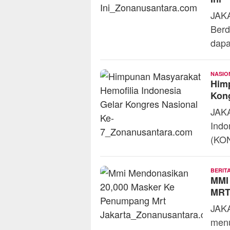
Ini
JAKA
Berd
dap
NASIO
Himp
Kong
JAKA
Indo
(KON
BERIT
MMI
MRT
JAKA
men