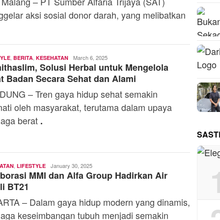
 Malang – PT Sumber Alfaria Trijaya (SAT)
gelar aksi sosial donor darah, yang melibatkan
,
,
Andi
March 6, 2025
TYLE
BERITA
KESEHATAN
thaslim, Solusi Herbal untuk Mengelola
Mardana
t Badan Secara Sehat dan Alami
UNG – Tren gaya hidup sehat semakin
nati oleh masyarakat, terutama dalam upaya
aga berat
.
SAST
,
Andi
January 30, 2025
ATAN
LIFESTYLE
borasi MMI dan Alfa Group Hadirkan Air
Mardana
li BT21
RTA – Dalam gaya hidup modern yang dinamis,
aga keseimbangan tubuh menjadi semakin