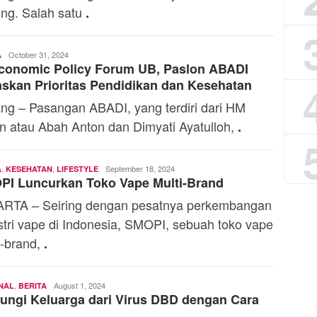
ing. Salah satu
.
Muh.
October 31, 2024
A
conomic Policy Forum UB, Paslon ABADI
Ossy
skan Prioritas Pendidikan dan Kesehatan
ng – Pasangan ABADI, yang terdiri dari HM
n atau Abah Anton dan Dimyati Ayatulloh,
.
,
,
Admin
September 18, 2024
A
KESEHATAN
LIFESTYLE
PI Luncurkan Toko Vape Multi-Brand
RTA – Seiring dengan pesatnya perkembangan
stri vape di Indonesia, SMOPI, sebuah toko vape
i-brand,
.
,
Andi
August 1, 2024
NAL
BERITA
ungi Keluarga dari Virus DBD dengan Cara
Mardana