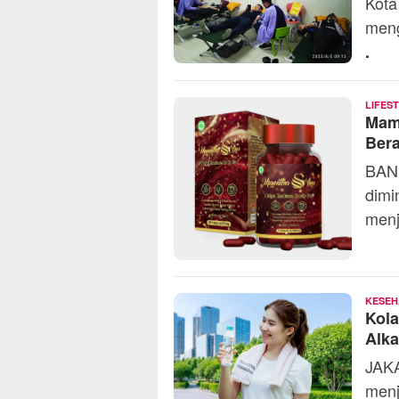
Kota
meng
.
LIFES
Mami
Bera
BAND
dimi
menj
KESEH
Kola
Alka
JAKA
menj