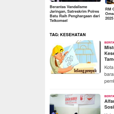
reFood Expo Indonesia
Berantas Vandalisme
RM O
6 Resmi Dibuka, Jadi
Jaringan, Satreskrim Polres
Omse
batan Bisnis F&B Lokal
Batu Raih Penghargaan dari
2025
Pasar Internasional
Telkomsel
TAG:
KESEHATAN
BERIT
Mist
Kese
Tam
Kota
bara
pemb
BERIT
Alfa
Sosi