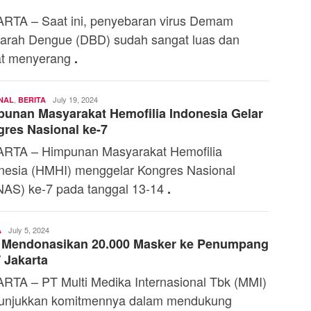
RTA – Saat ini, penyebaran virus Demam
arah Dengue (DBD) sudah sangat luas dan
at menyerang
.
,
Andi
July 19, 2024
NAL
BERITA
unan Masyarakat Hemofilia Indonesia Gelar
Mardana
res Nasional ke-7
RTA – Himpunan Masyarakat Hemofilia
nesia (HMHI) menggelar Kongres Nasional
AS) ke-7 pada tanggal 13-14
.
Andi
July 5, 2024
A
 Mendonasikan 20.000 Masker ke Penumpang
Mardana
 Jakarta
RTA – PT Multi Medika Internasional Tbk (MMI)
unjukkan komitmennya dalam mendukung