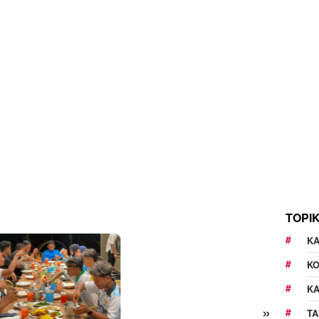
TOPI
KA
K
K
»
TA