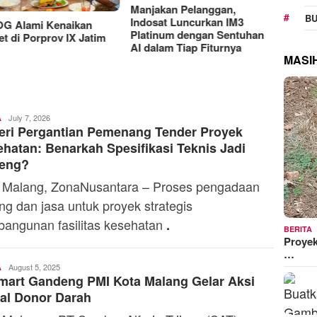
RAT K
BU
Sejaht
Manjakan Pelanggan,
G Alami Kenaikan
Kemen
Indosat Luncurkan IM3
t di Porprov IX Jatim
Model
Platinum dengan Sentuhan
MASI
AI dalam Tiap Fiturnya
Toski
July 7, 2026
A
eri Pergantian Pemenang Tender Proyek
Dermaleksana
hatan: Benarkah Spesifikasi Teknis Jadi
eng?
 Malang, ZonaNusantara – Proses pengadaan
ng dan jasa untuk proyek strategis
angunan fasilitas kesehatan
.
BERITA
Proyek
…
Toski
August 5, 2025
A
mart Gandeng PMI Kota Malang Gelar Aksi
Dermaleksana
al Donor Darah