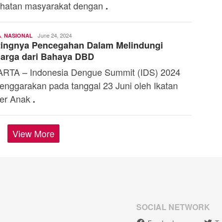
hatan masyarakat dengan
.
,
Andi
June 24, 2024
A
NASIONAL
tingnya Pencegahan Dalam Melindungi
Mardana
arga dari Bahaya DBD
RTA – Indonesia Dengue Summit (IDS) 2024
lenggarakan pada tanggal 23 Juni oleh Ikatan
er Anak
.
View More
SOCIAL NETWORK