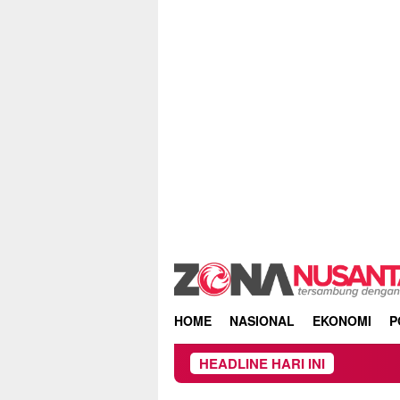
Skip
to
content
HOME
NASIONAL
EKONOMI
P
HEADLINE HARI INI
Proyek Ir