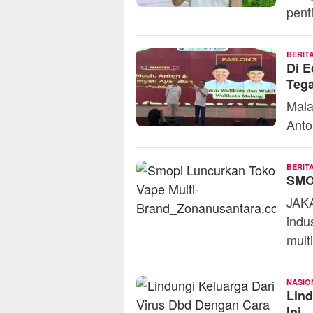
pent
BERIT
Di E
Tega
Mala
Anto
BERIT
SMO
JAKA
indu
mult
NASIO
Lind