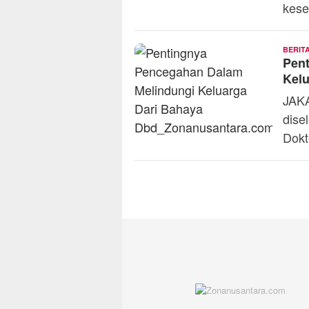
kese
BERIT
Pen
Kelu
JAKA
dise
Dokt