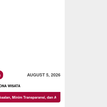
h
AUGUST 5, 2026
ONA WISATA
Transparansi, dan Abaikan K3
Mencari Titik Temu dalam