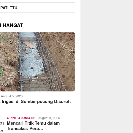
operasi Jasa Widyani
MoreFood Expo Indonesia
Beranta
PATI TTU
era Institut Perbanas,
2026 Resmi Dibuka, Jadi
Jaringa
kop Dorong Jadi Role
Jembatan Bisnis F&B Lokal
Batu Ra
 Koperasi Kampus
ke Pasar Internasional
Telkoms
H HANGAT
August 5, 2026
 Irigasi di Sumberpucung Disorot:
,
August 5, 2026
OPINI
OTOMOTIF
Mencari Titik Temu dalam
Transaksi: Pera…