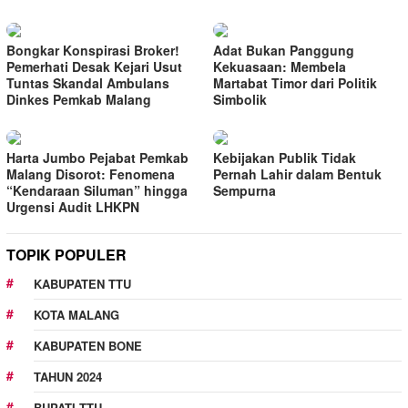
Bongkar Konspirasi Broker!
Adat Bukan Panggung
Pemerhati Desak Kejari Usut
Kekuasaan: Membela
Tuntas Skandal Ambulans
Martabat Timor dari Politik
Dinkes Pemkab Malang
Simbolik
Harta Jumbo Pejabat Pemkab
Kebijakan Publik Tidak
Malang Disorot: Fenomena
Pernah Lahir dalam Bentuk
“Kendaraan Siluman” hingga
Sempurna
Urgensi Audit LHKPN
TOPIK POPULER
KABUPATEN TTU
KOTA MALANG
KABUPATEN BONE
TAHUN 2024
BUPATI TTU