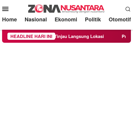
Mobile
Menu
Home
Nasional
Ekonomi
Politik
Otomotif
g, Kepala BNPB Tinjau Langsung Lokasi
HEADLINE HARI INI
Proyek Irigasi