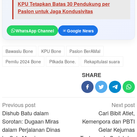
KPU Tetapkan Batas 30 Pendukung per
Paslon untuk Jaga Kondusivitas
WhatsApp Channel
Google News
Bawaslu Bone
KPU Bone
Paslon BerAMal
Pemilu 2024 Bone
Pilkada Bone.
Rekapitulasi suara
SHARE
Post
Previous post
Next post
navigation
Dishub Batu dalam
Cari Bibit Atlet,
Sorotan: Dugaan Miras
Kemenpora dan PBTI
dalam Perjalanan Dinas
Gelar Kejurnas