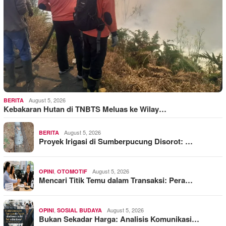
August 5, 2026
BERITA
Kebakaran Hutan di TNBTS Meluas ke Wilay…
August 5, 2026
BERITA
Proyek Irigasi di Sumberpucung Disorot: …
,
August 5, 2026
OPINI
OTOMOTIF
Mencari Titik Temu dalam Transaksi: Pera…
,
August 5, 2026
OPINI
SOSIAL BUDAYA
Bukan Sekadar Harga: Analisis Komunikasi…