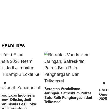
HEADLINES
RM OG Alami Kenaikan
Omset di Porprov IX Jatim
«
»
2025
Berantas Vandalisme
Jaringan, Satreskrim Polres
Batu Raih Penghargaan dari
Telkomsel