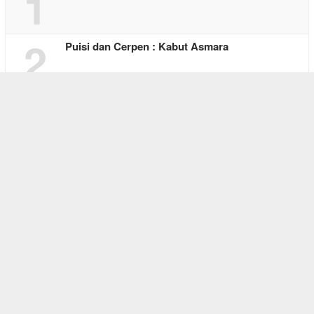
1
2
Puisi dan Cerpen : Kabut Asmara
3
Perjalanan 695 Tahun Bone: Selalu Lahir …
4
Cinta di Antara Kesunyian
5
Falen Kebo, Pelita Harapan Bagi yang Keh…