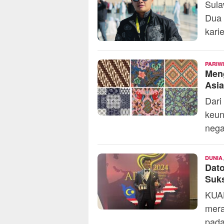
Sula
Dua 
kari
PARIW
Meng
Asia
Dari
keun
nega
DUNIA
Dat
Suks
KUA
mera
pada