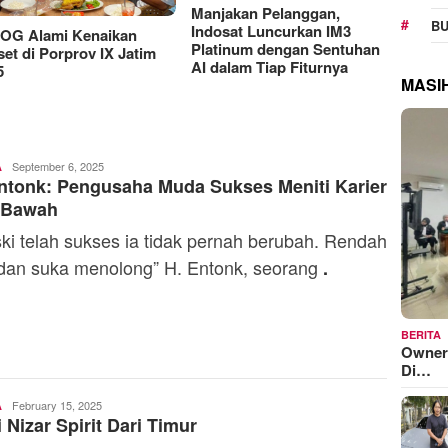
Manjakan Pelanggan,
RAT K
BU
Indosat Luncurkan IM3
Sejaht
G Alami Kenaikan
Platinum dengan Sentuhan
Kemen
t di Porprov IX Jatim
AI dalam Tiap Fiturnya
Model
MASI
Yosef
September 6, 2025
A
ntonk: Pengusaha Muda Sukses Meniti Karier
Naiobe
i Bawah
ki telah sukses ia tidak pernah berubah. Rendah
 dan suka menolong” H. Entonk, seorang
.
BERITA
Owner
Di…
Yosef
February 15, 2025
A
 Nizar Spirit Dari Timur
Naiobe