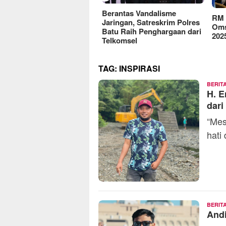
reFood Expo Indonesia
Berantas Vandalisme
RM O
6 Resmi Dibuka, Jadi
Jaringan, Satreskrim Polres
Omse
batan Bisnis F&B Lokal
Batu Raih Penghargaan dari
2025
Pasar Internasional
Telkomsel
TAG:
INSPIRASI
BERIT
H. E
dar
“Mes
hati
BERIT
Andi