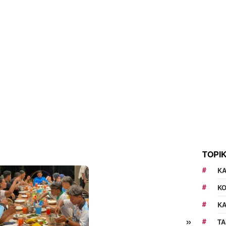
TOPI
KA
K
K
»
TA