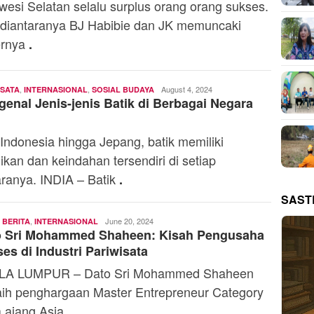
wesi Selatan selalu surplus orang orang sukses.
diantaranya BJ Habibie dan JK memuncaki
ernya
.
,
,
Andi
August 4, 2024
ISATA
INTERNASIONAL
SOSIAL BUDAYA
enal Jenis-jenis Batik di Berbagai Negara
Mardana
 Indonesia hingga Jepang, batik memiliki
ikan dan keindahan tersendiri di setiap
ranya. INDIA – Batik
.
SAST
,
,
Ariff
June 20, 2024
BERITA
INTERNASIONAL
o Sri Mohammed Shaheen: Kisah Pengusaha
Budiman
es di Industri Pariwisata
LA LUMPUR – Dato Sri Mohammed Shaheen
ih penghargaan Master Entrepreneur Category
 ajang Asia
.