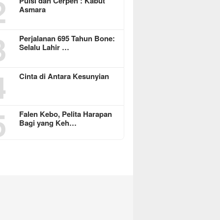
2
Puisi dan Cerpen : Kabut
Asmara
3
Perjalanan 695 Tahun Bone:
Selalu Lahir …
4
Cinta di Antara Kesunyian
5
Falen Kebo, Pelita Harapan
Bagi yang Keh…