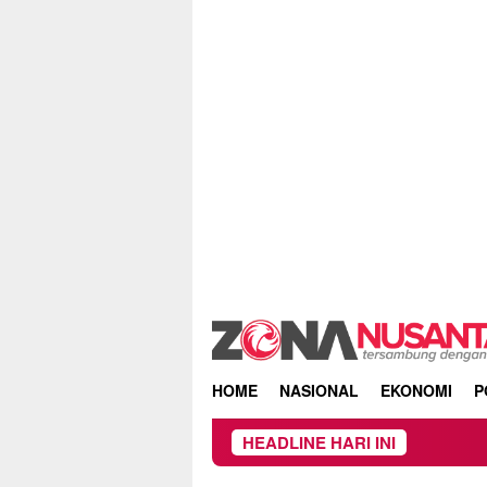
Skip
to
content
HOME
NASIONAL
EKONOMI
P
HEADLINE HARI INI
Keb