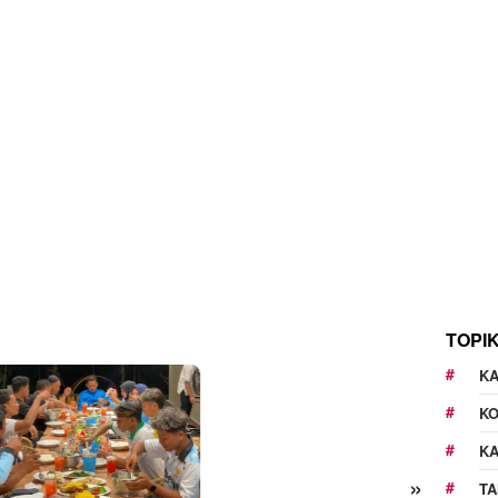
TOPI
KA
K
K
»
TA