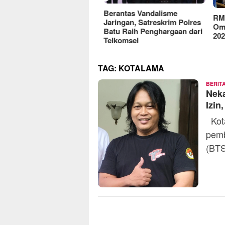
reFood Expo Indonesia
Berantas Vandalisme
RM O
6 Resmi Dibuka, Jadi
Jaringan, Satreskrim Polres
Omse
batan Bisnis F&B Lokal
Batu Raih Penghargaan dari
2025
Pasar Internasional
Telkomsel
TAG:
KOTALAMA
BERIT
Nek
Izi
Kota
pemb
(BTS