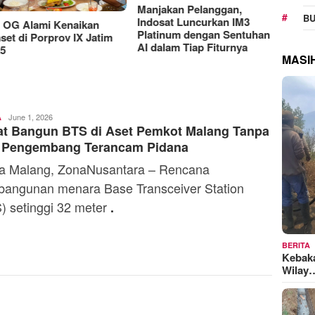
RAT K
BU
Sejaht
Manjakan Pelanggan,
G Alami Kenaikan
Kemen
Indosat Luncurkan IM3
t di Porprov IX Jatim
Model
Platinum dengan Sentuhan
MASI
AI dalam Tiap Fiturnya
Toski
June 1, 2026
A
at Bangun BTS di Aset Pemkot Malang Tanpa
Dermaleksana
n, Pengembang Terancam Pidana
 Malang, ZonaNusantara – Rencana
angunan menara Base Transceiver Station
) setinggi 32 meter
.
BERITA
Kebak
Wilay